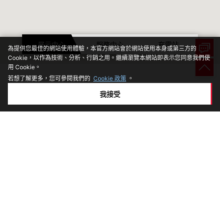
展示中心
服務中心
充電站
為提供您最佳的網站使用體驗，本官方網站會於網站使用本身或第三方的
Cookie，以作為技術、分析、行銷之用。繼續瀏覽本網站即表示您同意我們使
用 Cookie。
若想了解更多，您可參閱我們的
Cookie 政策
。
車款介紹
我接受
+
HS
購車專區
+
HS PHEV
預約賞車/試乘
關於MG
+
ZS
車價試算與線上下訂
品牌介紹
探索 MG
+
MG4
聯絡我們