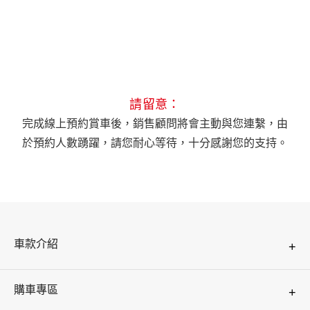
請留意：
完成線上預約賞車後，銷售顧問將會主動與您連繫，由
於預約人數踴躍，請您耐心等待，十分感謝您的支持。
車款介紹
+
HS
購車專區
+