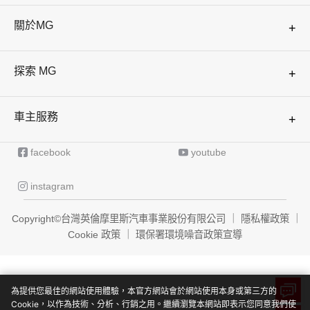
HS PHEV
預約賞車/試乘
關於MG
+
ZS
車價試算與線上下訂
品牌介紹
探索 MG
+
MG4
聯絡我們
最新活動消息
車主服務
+
G50 PLUS
最新購車優惠

facebook

youtube
車輛管理
車主經驗分享

instagram
會員資料
Copyright©台灣英倫摩里斯汽車事業股份有限公司
｜
隱私權政策
｜
維修保養
Cookie 政策
｜
環保署環境噪音政策宣導
車主使用手冊
為提供您最佳的網站使用體驗，本官方網站會於網站使用本身或第三方的
Cookie，以作為技術、分析、行銷之用。繼續瀏覽本網站即表示您同意我們使